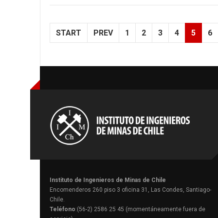
START
PREV
1
2
3
4
5
6
Instituto de Ingenieros de Minas de Chile
Encomenderos 260 piso 3 oficina 31, Las Condes, Santiago-
Chile.
Teléfono
:(56-2) 2586 25 45 (momentáneamente fuera de