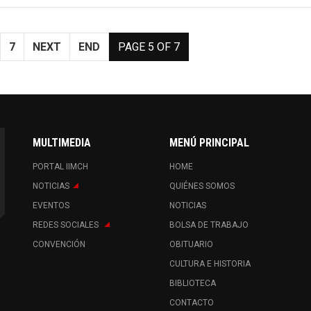
7
NEXT
END
PAGE 5 OF 7
MULTIMEDIA
MENÚ PRINCIPAL
PORTAL IIMCH
HOME
NOTICIAS
QUIÉNES SOMOS
EVENTOS
NOTICIAS
REDES SOCIALES
BOLSA DE TRABAJO
CONVENCIÓN
OBITUARIO
CULTURA E HISTORIA
BIBLIOTECA
CONTACTO