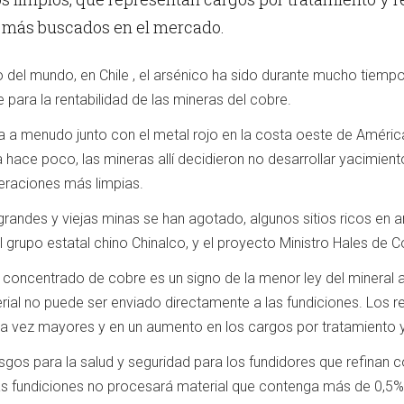
z más buscados en el mercado.
o del mundo, en Chile , el arsénico ha sido durante mucho tiemp
 para la rentabilidad de las mineras del cobre.
a a menudo junto con el metal rojo en la costa oeste de América
hace poco, las mineras allí decidieron no desarrollar yacimien
peraciones más limpias.
grandes y viejas minas se han agotado, algunos sitios ricos en
grupo estatal chino Chinalco, y el proyecto Ministro Hales de Co
o” concentrado de cobre es un signo de la menor ley del mineral a
terial no puede ser enviado directamente a las fundiciones. Los 
a vez mayores y en un aumento en los cargos por tratamiento y
esgos para la salud y seguridad para los fundidores que refina
as fundiciones no procesará material que contenga más de 0,5%