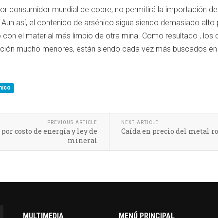
yor consumidor mundial de cobre, no permitirá la importación d
Aun así, el contenido de arsénico sigue siendo demasiado alto p
 con el material más limpio de otra mina. Como resultado , los
nación mucho menores, están siendo cada vez más buscados en
nico
PREVIOUS ARTICLE
NEXT ARTICLE
por costo de energía y ley de
Caída en precio del metal ro
mineral
MULTIMEDIA
MENÚ PRINCIPAL