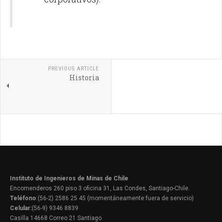
PREVIOUS ARTICLE
Historia
Instituto de Ingenieros de Minas de Chile
Encomenderos 260 piso 3 oficina 31, Las Condes, Santiago-Chile.
Teléfono
:(56-2) 2586 25 45 (momentáneamente fuera de servicio)
Celular:
(56-9) 9346 8839
Casilla 14668 Correo 21 Santiago