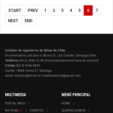
START
PREV
1
2
3
4
5
6
7
NEXT
END
Instituto de Ingenieros de Minas de Chile
Encomenderos 260 piso 3 oficina 31, Las Condes, Santiago-Chile.
Teléfono
:(56-2) 2586 25 45 (momentáneamente fuera de servicio)
Celular:
(56-9) 9346 8839
Casilla 14668 Correo 21 Santiago
email: instituto@iimch.cl o institutoiimch@gmail.com
MULTIMEDIA
MENÚ PRINCIPAL
PORTAL IIMCH
HOME
NOTICIAS
EVENTOS
QUIÉNES SOMOS