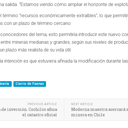
na salida. “Estamos viendo cómo ampliar el horizonte de explot
ir el término “recursos económicamente extraíbles”, lo que permit
s con un plazo de término cercano.
conocedores del tema, esto permitiría introducir este nuevo co
 entre mineras medianas y grandes, según sus niveles de produc
 un plazo más realista de su vida útil.
a intención es que estuviera afinada la modificación durante l
inería
Cierre de Faenas
PREVIOUS ARTICLE
NEXT ARTICLE
de inversión. Cochilco afina
Moderna muestra acercará a 
el catastro oficial
minera en Chile