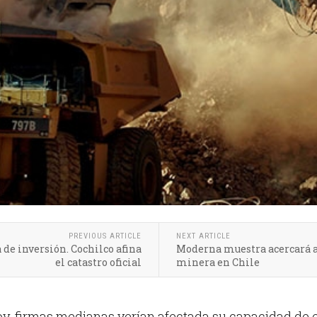
PREVIOUS ARTICLE
NEXT ARTICLE
de inversión. Cochilco afina
Moderna muestra acercará a 
el catastro oficial
minera en Chile
oy, firmas medianas verían afectada su capacidad de