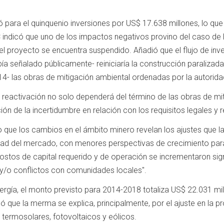
 para el quinquenio inversiones por US$ 17.638 millones, lo que 
C indicó que uno de los impactos negativos provino del caso d
 proyecto se encuentra suspendido. Añadió que el flujo de inve
 señalado públicamente- reiniciaría la construcción paralizada a
14- las obras de mitigación ambiental ordenadas por la autorida
 reactivación no solo dependerá del término de las obras de mit
ón de la incertidumbre en relación con los requisitos legales y
que los cambios en el ámbito minero revelan los ajustes que la
idad del mercado, con menores perspectivas de crecimiento para
costos de capital requerido y de operación se incrementaron si
 y/o conflictos con comunidades locales".
ergía, el monto previsto para 2014-2018 totaliza US$ 22.031 mi
có que la merma se explica, principalmente, por el ajuste en l
 termosolares, fotovoltaicos y eólicos.