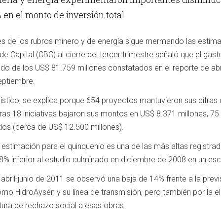
en el monto de inversión total.
nes de los rubros minero y de energía sigue mermando las estimac
e Capital (CBC) al cierre del tercer trimestre señaló que el gast
o de los US$ 81.759 millones constatados en el reporte de abri
eptiembre.
ístico, se explica porque 654 proyectos mantuvieron sus cifras 
ras 18 iniciativas bajaron sus montos en US$ 8.371 millones, 75
dos (cerca de US$ 12.500 millones).
 estimación para el quinquenio es una de las más altas registrad
8% inferior al estudio culminado en diciembre de 2008 en un esce
abril-junio de 2011 se observó una baja de 14% frente a la previs
como HidroAysén y su línea de transmisión, pero también por la 
ura de rechazo social a esas obras.