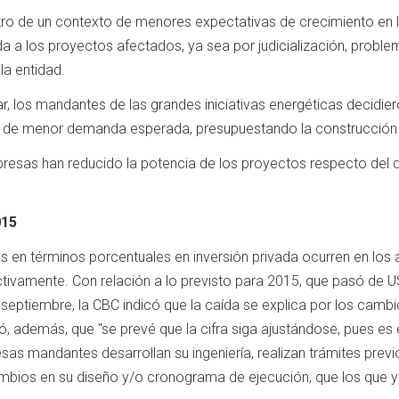
ro de un contexto de menores expectativas de crecimiento en la 
da a los proyectos afectados, ya sea por judicialización, prob
la entidad.
r, los mandantes de las grandes iniciativas energéticas decidier
 de menor demanda esperada, presupuestando la construcción 
resas han reducido la potencia de los proyectos respecto del dis
015
 en términos porcentuales en inversión privada ocurren en los
tivamente. Con relación a lo previsto para 2015, que pasó de U
 septiembre, la CBC indicó que la caída se explica por los camb
ió, además, que "se prevé que la cifra siga ajustándose, pues es
as mandantes desarrollan su ingeniería, realizan trámites prev
ambios en su diseño y/o cronograma de ejecución, que los que y