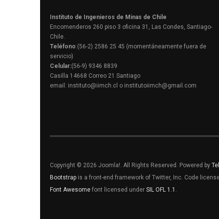
Instituto de Ingenieros de Minas de Chile
Encomenderos 260 piso 3 oficina 31, Las Condes, Santiago-
Chile.
Teléfono
:(56-2) 2586 25 45 (momentáneamente fuera de
servicio)
Celular:
(56-9) 9346 8839
Casilla 14668 Correo 21 Santiago
email: instituto@iimch.cl o institutoiimch@gmail.com
Copyright © 2026 Joomla!. All Rights Reserved. Powered by
Te
Bootstrap
is a front-end framework of Twitter, Inc. Code licen
Font Awesome
font licensed under
SIL OFL 1.1
.