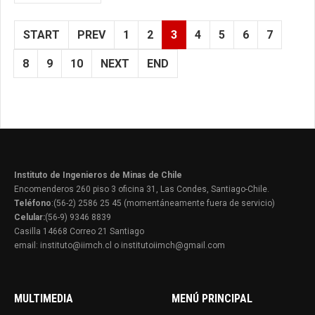
START
PREV
1
2
3
4
5
6
7
8
9
10
NEXT
END
Instituto de Ingenieros de Minas de Chile
Encomenderos 260 piso 3 oficina 31, Las Condes, Santiago-Chile.
Teléfono
:(56-2) 2586 25 45 (momentáneamente fuera de servicio)
Celular:
(56-9) 9346 8839
Casilla 14668 Correo 21 Santiago
email: instituto@iimch.cl o institutoiimch@gmail.com
MULTIMEDIA
MENÚ PRINCIPAL