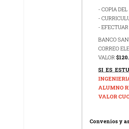
- COPIA DEL
- CURRICU
- EFECTUAR
BANCO SANTA
CORREO EL
VALOR
$120
SI ES EST
INGENIERI
ALUMNO R
VALOR CUO
Convenios y as