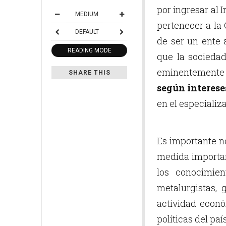
por ingresar al I
MEDIUM
pertenecer a la
DEFAULT
de ser un ente 
READING MODE
que la socieda
eminentemente 
SHARE THIS
según interese
en el especializ
Es importante n
medida important
los conocimien
metalurgistas, 
actividad econó
políticas del paí