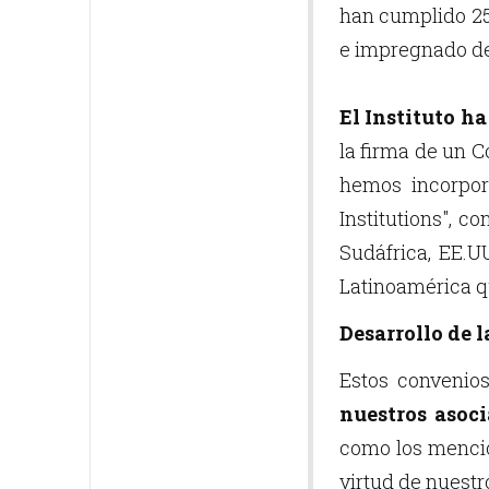
han cumplido 25 
e impregnado de
El Instituto h
la firma de un 
hemos incorpor
Institutions", c
Sudáfrica, EE.UU
Latinoamérica q
Desarrollo de l
Estos convenios
nuestros asoc
como los mencio
virtud de nuestro