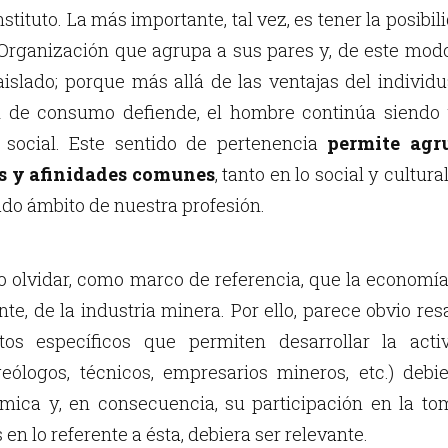
nstituto. La más importante, tal vez, es tener la posibil
 Organización que agrupa a sus pares y, de este modo
aislado; porque más allá de las ventajas del individ
d de consumo defiende, el hombre continúa siendo 
social. Este sentido de pertenencia
permite agr
s y afinidades comunes
, tanto en lo social y cultur
ado ámbito de nuestra profesión.
o olvidar, como marco de referencia, que la economía
e, de la industria minera. Por ello, parece obvio res
tos específicos que permiten desarrollar la act
geólogos, técnicos, empresarios mineros, etc.) de
mica y, en consecuencia, su participación en la to
s en lo referente a ésta, debiera ser relevante.