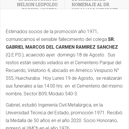
NELSON LEOPOLDO
HOMENAJE AL DR.
TORRES ABURTO,
WILLIAM DAVENPORT
Q.E.P.D.
Estimados socios de la promoción año 1971,
comunicamos el sensible fallecimiento del colega
SR.
GABRIEL MARCOS DEL CARMEN RAMIREZ SANCHEZ
(Q.E.P.D.), acaecido ayer domingo 18 de Agosto. Sus
restos están siendo velados en el Cementerio Parque del
Recuerdo, Velatorio 4, ubicado en Américo Vespucio N°
555, Huechuraba. Hoy Lunes 19 de Agosto, se realizarán
sus funerales a las 14:00 hrs. en el Cementerio del mismo
nombre, Sector B09, Modulo 540-3.
Gabriel, estudió Ingeniería Civil Metalúrgica, en la
Universidad Técnica del Estado, promoción 1971. Recibió
la Medalla de 50 años en el año 2020. Socio Honorario,
ingresó al IIMCh en el año 1976.