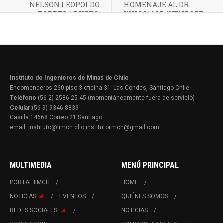
NELSON LEOPOLDO
HOMENAJE AL DR.
TORRES ABURTO,
WILLIAM DAVENPORT
Q.E.P.D.
Instituto de Ingenieros de Minas de Chile
Encomenderos 260 piso 3 oficina 31, Las Condes, Santiago-Chile.
Teléfono
:(56-2) 2586 25 45 (momentáneamente fuera de servicio)
Celular:
(56-9) 9346 8839
Casilla 14668 Correo 21 Santiago
email: instituto@iimch.cl o institutoiimch@gmail.com
MULTIMEDIA
MENÚ PRINCIPAL
PORTAL IIMCH
HOME
NOTICIAS
EVENTOS
QUIÉNES SOMOS
REDES SOCIALES
NOTICIAS