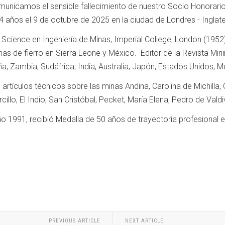
unicamos el sensible fallecimiento de nuestro Socio Honorari
 94 años el 9 de octubre de 2025 en la ciudad de Londres - Inglate
Science en Ingeniería de Minas, Imperial College, London (1952)
nas de fierro en Sierra Leone y México. Editor de la Revista Mi
ña, Zambia, Sudáfrica, India, Australia, Japón, Estados Unidos, M
ió artículos técnicos sobre las minas Andina, Carolina de Michill
llo, El Indio, San Cristóbal, Pecket, María Elena, Pedro de Valdi
 año 1991, recibió Medalla de 50 años de trayectoria profesional 
PREVIOUS ARTICLE
NEXT ARTICLE