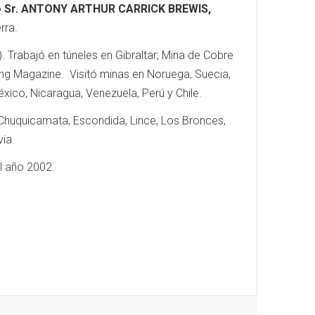
o
Sr. ANTONY ARTHUR CARRICK BREWIS,
rra.
. Trabajó en túneles en Gibraltar; Mina de Cobre
ning Magazine. Visitó minas en Noruega, Suecia,
éxico, Nicaragua, Venezuela, Perú y Chile.
a, Chuquicamata, Escondida, Lince, Los Bronces,
via.
el año 2002.