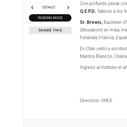
Con profundo pesar com
DEFAULT
Q.E.P.D.
, falleció a los
READING MODE
Sr. Brewis,
Bacheler of 
(Mosaboni) en India; mi
SHARE THIS
Finlandia, Francia, Espa
En Chile visitó y escrib
Mantos Blancos, Chanarci
Ingresó al Instituto el
Directorio IIMCh