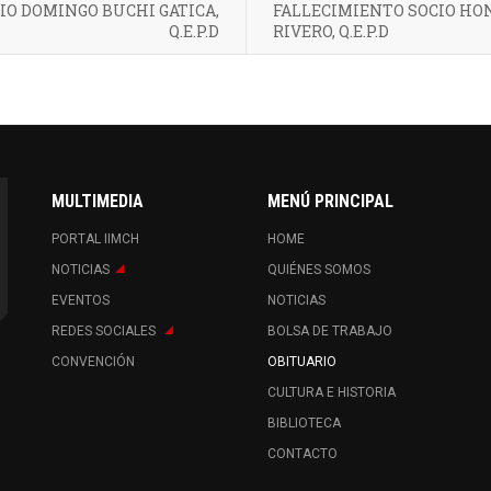
IO DOMINGO BUCHI GATICA,
FALLECIMIENTO SOCIO HO
Q.E.P.D
RIVERO, Q.E.P.D
MULTIMEDIA
MENÚ PRINCIPAL
PORTAL IIMCH
HOME
NOTICIAS
QUIÉNES SOMOS
EVENTOS
NOTICIAS
REDES SOCIALES
BOLSA DE TRABAJO
CONVENCIÓN
OBITUARIO
CULTURA E HISTORIA
BIBLIOTECA
CONTACTO