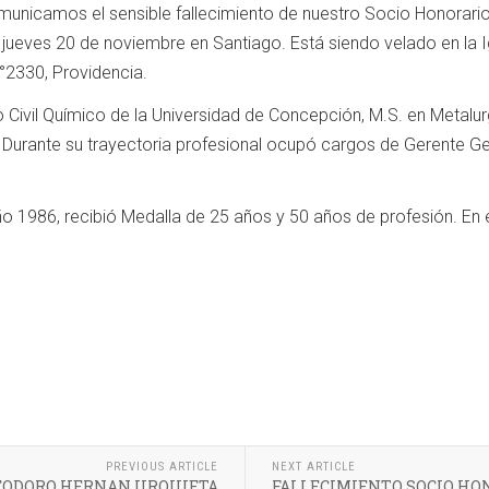
unicamos el sensible fallecimiento de nuestro Socio Honorari
 jueves 20 de noviembre en Santiago. Está siendo velado en la I
°2330, Providencia.
 Civil Químico de la Universidad de Concepción, M.S. en Metalurg
urante su trayectoria profesional ocupó cargos de Gerente Gene
 año 1986, recibió Medalla de 25 años y 50 años de profesión. En 
PREVIOUS ARTICLE
NEXT ARTICLE
LEODORO HERNAN URQUIETA
FALLECIMIENTO SOCIO HON