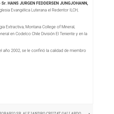
o
Sr. HANS JURGEN FEDDERSEN JUNGJOHANN,
glesia Evangélica Luterana el Redentor ILCH,
ia Extractiva, Montana College of Mineral,
ral en Codelco Chile División El Teniente y en la
el año 2002, se le confirió la calidad de miembro
ORARIO SR. ALEJANDRO CRUZAT GALLARDO,