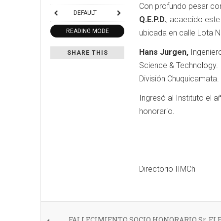
Con profundo pesar com
DEFAULT
Q.E.P.D.
, acaecido este
READING MODE
ubicada en calle Lota N
Hans Jurgen,
Ingeniero
SHARE THIS
Science & Technology. D
División Chuquicamata.
Ingresó al Instituto el
honorario.
Directorio IIMCh
FALLECIMIENTO SOCIO HONORARIO Sr. E