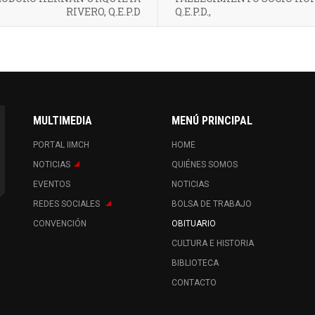
RIVERO, Q.E.P.D
Q.E.P.D.,
MULTIMEDIA
MENÚ PRINCIPAL
PORTAL IIMCH
HOME
NOTICIAS
QUIÉNES SOMOS
EVENTOS
NOTICIAS
REDES SOCIALES
BOLSA DE TRABAJO
CONVENCIÓN
OBITUARIO
CULTURA E HISTORIA
BIBLIOTECA
CONTACTO