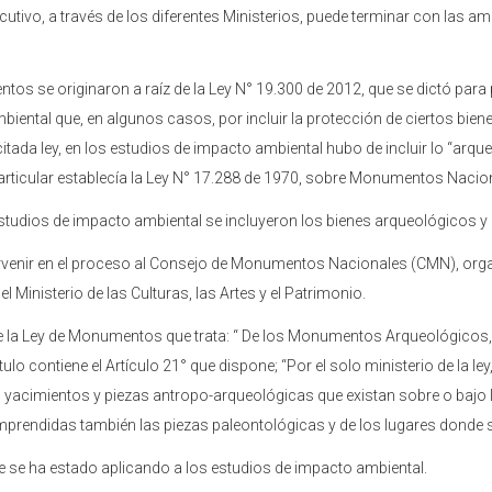
cutivo, a través de los diferentes Ministerios, puede terminar con las a
os se originaron a raíz de la Ley N° 19.300 de 2012, que se dictó para 
ental que, en algunos casos, por incluir la protección de ciertos bien
 citada ley, en los estudios de impacto ambiental hubo de incluir lo “arqu
articular establecía la Ley N° 17.288 de 1970, sobre Monumentos Nacio
 estudios de impacto ambiental se incluyeron los bienes arqueológicos y
tervenir en el proceso al Consejo de Monumentos Nacionales (CMN), or
 Ministerio de las Culturas, las Artes y el Patrimonio.
 de la Ley de Monumentos que trata: “ De los Monumentos Arqueológicos, 
tulo contiene el Artículo 21° que dispone; “Por el solo ministerio de l
, yacimientos y piezas antropo-arqueológicas que existan sobre o bajo la 
mprendidas también las piezas paleontológicas y de los lugares donde s
e se ha estado aplicando a los estudios de impacto ambiental.