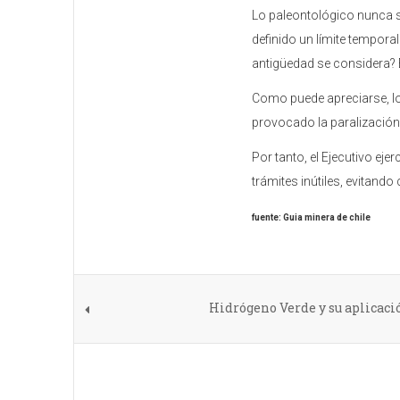
Lo paleontológico nunca s
definido un límite tempo
antigüedad se considera? En
Como puede apreciarse, lo
provocado la paralización
Por tanto, el Ejecutivo ej
trámites inútiles, evitando
fuente: Guia minera de chile
Hidrógeno Verde y su aplicaci