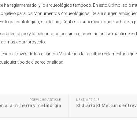
e ha reglamentado; y lo arqueológico tampoco. En esto último, solo 
ral objetivo para los Monumentos Arqueológicos. De ahí surgen ambig
 lo paleontológico, sin definir ¿Cuál es la superficie donde se halle la p
 arqueológico y lo paleontológico, sin reglamentación, se mantiene e
 de más de un proyecto.
erciendo a través de los distintos Ministerios la facultad reglamentaria
 cualquier tipo de discrecionalidad.
PREVIOUS ARTICLE
NEXT ARTICLE
ón a la minería y metalurgia
El diario El Mercurio entrev