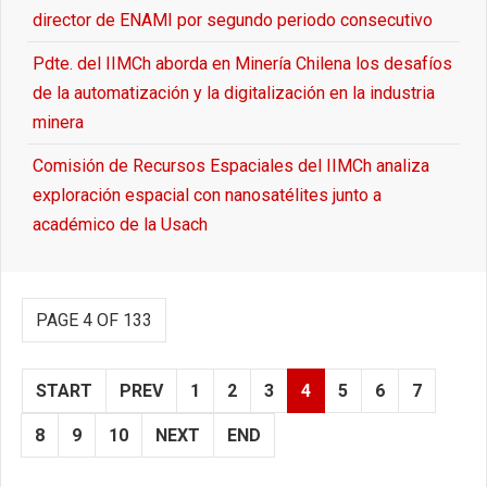
director de ENAMI por segundo periodo consecutivo
Pdte. del IIMCh aborda en Minería Chilena los desafíos
de la automatización y la digitalización en la industria
minera
Comisión de Recursos Espaciales del IIMCh analiza
exploración espacial con nanosatélites junto a
académico de la Usach
PAGE 4 OF 133
START
PREV
1
2
3
4
5
6
7
8
9
10
NEXT
END