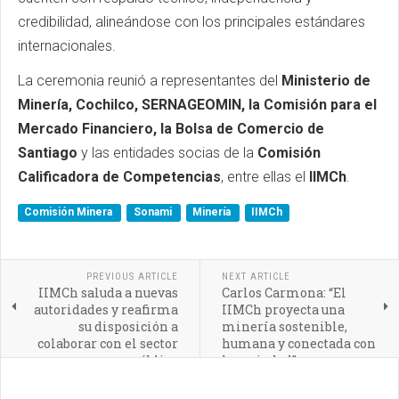
credibilidad, alineándose con los principales estándares
internacionales.
La ceremonia reunió a representantes del
Ministerio de
Minería, Cochilco, SERNAGEOMIN, la Comisión para el
Mercado Financiero, la Bolsa de Comercio de
Santiago
y las entidades socias de la
Comisión
Calificadora de Competencias
, entre ellas el
IIMCh
.
Comisión Minera
Sonami
Minería
IIMCh
PREVIOUS ARTICLE
NEXT ARTICLE
IIMCh saluda a nuevas
Carlos Carmona: “El
autoridades y reafirma
IIMCh proyecta una
su disposición a
minería sostenible,
colaborar con el sector
humana y conectada con
público
la sociedad”