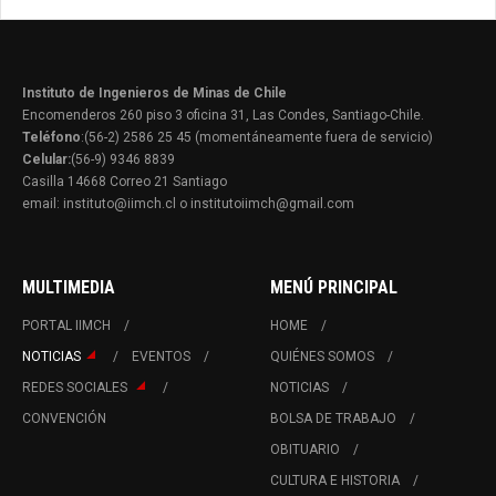
Instituto de Ingenieros de Minas de Chile
Encomenderos 260 piso 3 oficina 31, Las Condes, Santiago-Chile.
Teléfono
:(56-2) 2586 25 45 (momentáneamente fuera de servicio)
Celular:
(56-9) 9346 8839
Casilla 14668 Correo 21 Santiago
email: instituto@iimch.cl o institutoiimch@gmail.com
MULTIMEDIA
MENÚ PRINCIPAL
PORTAL IIMCH
HOME
NOTICIAS
EVENTOS
QUIÉNES SOMOS
REDES SOCIALES
NOTICIAS
CONVENCIÓN
BOLSA DE TRABAJO
OBITUARIO
CULTURA E HISTORIA