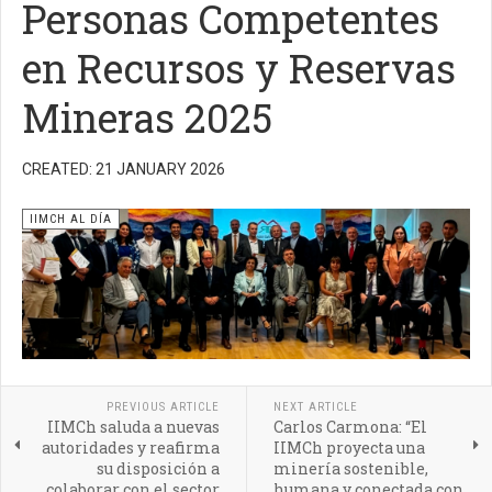
Personas Competentes
en Recursos y Reservas
Mineras 2025
CREATED: 21 JANUARY 2026
IIMCH AL DÍA
PREVIOUS ARTICLE
NEXT ARTICLE
IIMCh saluda a nuevas
Carlos Carmona: “El
autoridades y reafirma
IIMCh proyecta una
su disposición a
minería sostenible,
colaborar con el sector
humana y conectada con