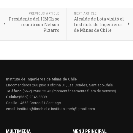
PREVIOUS ARTICLE
NEXT ARTICLE
Presidente del IIMCh se
Alcalde de Lota visitó el
reunió con Nelson
Instituto de Ingenieros
Pizarro
de Minas de Chile
Instituto de Ingenieros de Minas de Chile
Encomenderos 260 piso 3 oficina 31, Las Condes, Santiago-Chile.
Teléfono
:(56-2) 2586 25 45 (momentáneamente fuera de servicio)
Celular:
(56-9) 9346 8839
Casilla 14668 Correo 21 Santiago
email: instituto@iimch.cl o institutoiimch@gmail.com
MULTIMEDIA
MENÚ PRINCIPAL