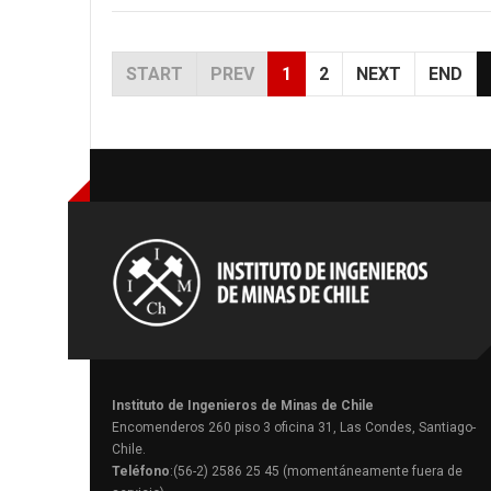
START
PREV
1
2
NEXT
END
Instituto de Ingenieros de Minas de Chile
Encomenderos 260 piso 3 oficina 31, Las Condes, Santiago-
Chile.
Teléfono
:(56-2) 2586 25 45 (momentáneamente fuera de