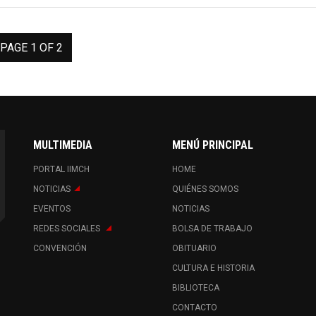
PAGE 1 OF 2
MULTIMEDIA
MENÚ PRINCIPAL
PORTAL IIMCH
HOME
NOTICIAS
QUIÉNES SOMOS
EVENTOS
NOTICIAS
REDES SOCIALES
BOLSA DE TRABAJO
CONVENCIÓN
OBITUARIO
CULTURA E HISTORIA
BIBLIOTECA
CONTACTO