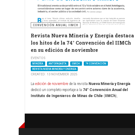
CONVENCIÓN ANUAL IIMCH
Revista Nueva Minería y Energía destaca
los hitos de la 74° Convención del IIMCh
en su edición de noviembre
EVENTOS
MINERÍA
ANTOFAGASTA
IIMCH
74 CONVENCIÓN
REVISTA NUEVA MINERÍA Y ENERGÍA
CREATED: 13 NOVEMBER 2025
La
edición de noviembre
de la revista
Nueva Minería y Energía
dedicó un completo reportaje a la
74° Convención Anual del
Instituto de Ingenieros de Minas de Chile
(
IIMCh
),
desarrollada entre el 12 y el 16 de octubre en el
Hotel Antofagasta
El medio, que actúa como una de las plataformas periodísticas
más influyentes del sector, profundizó en los ejes conceptuales del
encuentro bajo el lema “Minería chilena: evolución, desafíos y futur
sostenible”, y recogió la visión estratégica de actores clave, entre
ellos el chairman de la Convención y gerente general de
Minera