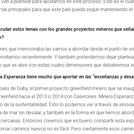
 van a plantear para ayudarnos en este proceso. Este es el cua
as principales para que este país pueda seguir manteniendo el 
nculan estos temas con los grandes proyectos mineros que señal
h?
ones que mencionaba las vamos a abordar desde el punto de vi
rrollamos recientemente. Y también pretendemos dejar plantea
co que se abre con estas cuatro dimensiones que debatiremos e
ra Esperanza tiene mucho que aportar en las “enseñanzas y desafí
ués de Gaby, el primer proyecto greenfield minero que se inaug
reenfield hacia el 2013 o 2014 con Caserones. Minera Esperan
 de la sustentabilidad. Esto lo podemos ver a través de innova
de mar sin desalar, y también en la forma en que hemos abordad
ercanas. Entonces creemos que es bueno compartir esta experi
 tomar caminos nuevos no es fácil. Pero ciertamente esos camino