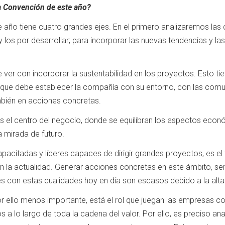
la Convención de este año?
 año tiene cuatro grandes ejes. En el primero analizaremos las 
 los por desarrollar; para incorporar las nuevas tendencias y la
e ver con incorporar la sustentabilidad en los proyectos. Esto ti
ón que debe establecer la compañía con su entorno, con las comu
mbién en acciones concretas.
es el centro del negocio, donde se equilibran los aspectos econ
 mirada de futuro.
acitadas y líderes capaces de dirigir grandes proyectos, es el
 en la actualidad. Generar acciones concretas en este ámbito, se
es con estas cualidades hoy en día son escasos debido a la alt
or ello menos importante, está el rol que juegan las empresas c
s a lo largo de toda la cadena del valor. Por ello, es preciso a