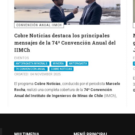
CONVENCIÓN ANUAL IIMCH
Cobre Noticias destaca los principales
mensajes de la 74ª Convención Anual del
IIMCh
EVENTOS
E
ANTOFAGASTA MINERALS
MINERÍA
ANTOFAGASTA
C
74 CONVENCIÓN ANUAL
COBRE NOTICIAS
CREATED: 04 NOVEMBER 2025
E
El programa
Cobre Noticias
, conducido por el periodista
Marcelo
3
Rocha
, realizó una completa cobertura de la
74ª Convención
G
Anual del Instituto de Ingenieros de Minas de Chile
(IIMCh),
m
.
encuentro que reunió en Antofagasta a los principales
g
representantes de la minería nacional, autoridades, académicos y
E
profesionales del sector.
a
o
r
Durante la cita, el
Gerente General de Minera Centinela y
G
Chairman de la Convención, Nicolás Rivera
, destacó el rol
MULTIMEDIA
MENÚ PRINCIPAL