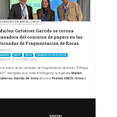
CONVENCIÓN ANUAL IIMCH
Marlen Gutiérrez Garrido se corona
ganadora del concurso de papers en las
Jornadas de Fragmentación de Rocas
VENTOS
MINERÍA
IIMCH
ORICA
FRAGMENTACIÓN DE ROCAS
REATED: 21 OCTOBER 2025
n el marco de las Jornadas de Fragmentación de Rocas “Enfoque
60°”, realizadas en el Hotel Antofagasta, la ingeniera
Marlen
utiérrez Garrido de Orica
obtuvo el
Premio IIMCh–Orica
al
ejor paper de la instancia técnica, consolidándose como la gran
anadora de la jornada.
l concurso reunió un total de
12 papers en competencia
, que
bordaron temáticas de perforación, tronadura, fragmentación de
ocas, control de vibraciones y minería 4.0. En este escenario,
utiérrez destacó no solo por la calidad de su trabajo, sino también
SOCIAL