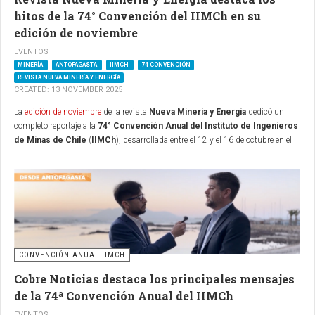
hitos de la 74° Convención del IIMCh en su
edición de noviembre
EVENTOS
MINERÍA
ANTOFAGASTA
IIMCH
74 CONVENCIÓN
REVISTA NUEVA MINERÍA Y ENERGÍA
CREATED: 13 NOVEMBER 2025
La
edición de noviembre
de la revista
Nueva Minería y Energía
dedicó un
completo reportaje a la
74° Convención Anual del Instituto de Ingenieros
de Minas de Chile
(
IIMCh
), desarrollada entre el 12 y el 16 de octubre en el
Hotel Antofagasta
. El medio, que actúa como una de las plataformas
periodísticas más influyentes del sector, profundizó en los ejes conceptuales
del encuentro bajo el lema “Minería chilena: evolución, desafíos y futuro
sostenible”, y recogió la visión estratégica de actores clave, entre ellos el
chairman de la Convención y gerente general de
Minera Centinela
, Nicolás
Rivera.
En el artículo central, Nueva Minería y Energía destacó la relevancia histórica
CONVENCIÓN ANUAL IIMCH
del evento como un punto de encuentro transversal entre la industria, la
academia, las instituciones públicas y la sociedad civil. La revista subrayó el
Cobre Noticias destaca los principales mensajes
peso simbólico de retomar este tipo de instancias en Antofagasta, territorio
de la 74ª Convención Anual del IIMCh
minero por excelencia, y resaltó la masiva participación de especialistas,
EVENTOS