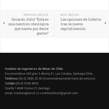
PREVIOUS ARTICLE
NEXT ARTICLE
Gerardo Jofré “Esta es
Las opciones de Codelco
una cuestión ideológica
tras su nueva
que hacen por darse
capitalización
gustos”
Instituto de Ingenieros de Minas de Chile
Encomenderos 260 piso 3 oficina 31, Las Condes, Santiago-Chile.
Teléfono
:(56-2) 2586 25 45 (momentáneamente fuera de servicio)
Celular:
(56-9) 9346 8839
Casilla 14668 Correo 21 Santiago
email: instituto@iimch.cl o institutoiimch@gmail.com