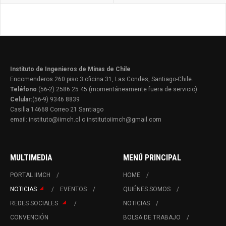
Instituto de Ingenieros de Minas de Chile
Encomenderos 260 piso 3 oficina 31, Las Condes, Santiago-Chile.
Teléfono
:(56-2) 2586 25 45 (momentáneamente fuera de servicio)
Celular:
(56-9) 9346 8839
Casilla 14668 Correo 21 Santiago
email: instituto@iimch.cl o institutoiimch@gmail.com
MULTIMEDIA
MENÚ PRINCIPAL
PORTAL IIMCH
HOME
NOTICIAS
EVENTOS
QUIÉNES SOMOS
REDES SOCIALES
NOTICIAS
CONVENCIÓN
BOLSA DE TRABAJO