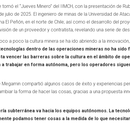
e tomó el “Jueves Minero” del IIMCH, con la presentación de Ru
0 de julio de 2025. El ingeniero de minas de la Universidad de At
na El Peñón, en el norte de Chile; así como el desarrollo del p
 visión de un proveedor y contratista, revelando una serie de des
poco a poco la cultura minera se ha ido abriendo a la innovación
tecnologías dentro de las operaciones mineras no ha sido
ta vencer las barreras sobre la cultura en el ámbito de op
a trabajar en forma autónoma, pero los operadores siguen
e Megamin compartió algunos casos de éxito y experiencias pers
ambiar la forma de hacer las cosas, gracias a una propuesta in
ría subterránea va hacia los equipos autónomos. La tecnol
mente podamos tener cosas a la medida de lo que necesitam