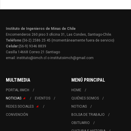
Instituto de Ingenieros de Minas de Chile
Encomenderos 260 piso 3 oficina 31, Las Condes, Santiago-Chile.
Teléfono
:(56-2) 2586 25 45 (momentáneamente fuera de servicio)
Celular:
(56-9) 9346 8839
Casilla 14668 Correo 21 Santiago
email: instituto@iimch.cl o institutoiimch@gmail.com
MULTIMEDIA
MENÚ PRINCIPAL
PORTAL IIMCH
HOME
NOTICIAS
EVENTOS
QUIÉNES SOMOS
REDES SOCIALES
NOTICIAS
CONVENCIÓN
BOLSA DE TRABAJO
OBITUARIO