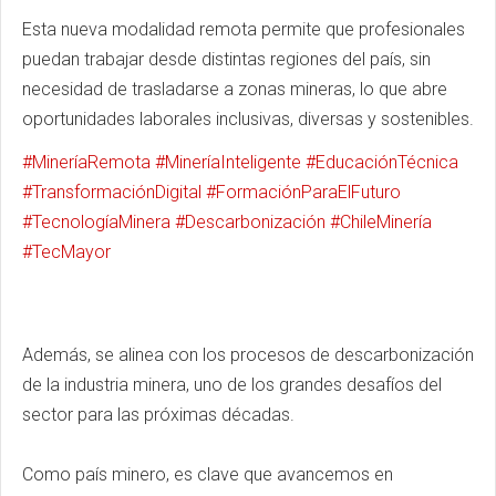
Esta nueva modalidad remota permite que profesionales
puedan trabajar desde distintas regiones del país, sin
necesidad de trasladarse a zonas mineras, lo que abre
oportunidades laborales inclusivas, diversas y sostenibles.
hashtag
hashtag
hash
#
MineríaRemota
#
MineríaInteligente
#
EducaciónTécnica
hashtag
hashtag
#
TransformaciónDigital
#
FormaciónParaElFuturo
hashtag
hashtag
hashtag
#
TecnologíaMinera
#
Descarbonización
#
ChileMinería
#
TecMayor
Además, se alinea con los procesos de descarbonización
de la industria minera, uno de los grandes desafíos del
sector para las próximas décadas.
Como país minero, es clave que avancemos en