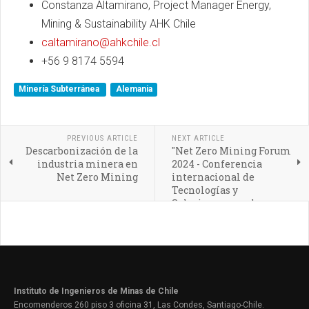
Constanza Altamirano, Project Manager Energy,
Mining
&
Sustainability
AHK
Chile
caltamirano@ahkchile.cl
+56 9 8174 5594
Minería Subterránea
Alemania
PREVIOUS ARTICLE
NEXT ARTICLE
Descarbonización de la
"Net Zero Mining Forum
industria minera en
2024 - Conferencia
Net Zero Mining
internacional de
Tecnologías y
Soluciones para la
Descarbonización en la
lndustria Minera"
Instituto de Ingenieros de Minas de Chile
Encomenderos 260 piso 3 oficina 31, Las Condes, Santiago-Chile.