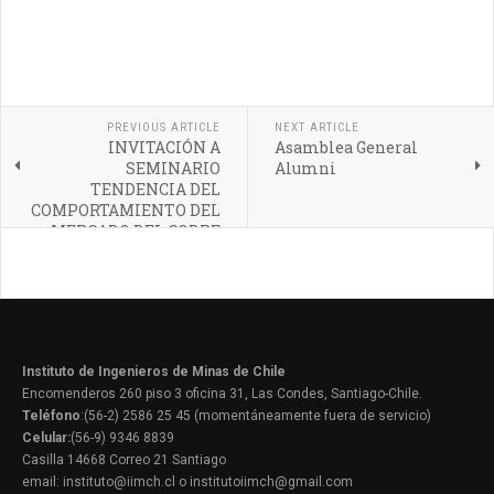
PREVIOUS ARTICLE
NEXT ARTICLE
INVITACIÓN A
Asamblea General
SEMINARIO
Alumni
TENDENCIA DEL
COMPORTAMIENTO DEL
MERCADO DEL COBRE
Instituto de Ingenieros de Minas de Chile
Encomenderos 260 piso 3 oficina 31, Las Condes, Santiago-Chile.
Teléfono
:(56-2) 2586 25 45 (momentáneamente fuera de servicio)
Celular:
(56-9) 9346 8839
Casilla 14668 Correo 21 Santiago
email: instituto@iimch.cl o institutoiimch@gmail.com