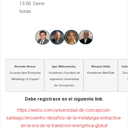
13.00
Cierre
horas
Gerardo Alvear
Igor Wilkomirsky
Roxana Uribe
Iván
Co-autor libro“Extractive
Académico Facultad de
Presidenta IMetChile
Soc
Metallurgy of Copper”
 ingeniería Universidad
 de Concepción
Debe registrase en el siguiente link:
https://welcu.com/universidad-de-concepcion-
santiago/encuentro-desafios-de-la-metalurgia-extractiva-
en-la-era-de-la-transicion-energetica-global