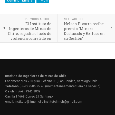
Comisión Minera
IIMCh
PREVIOUS ARTICLE
NEXT ARTICLE
El Instituto de
Nelson Pizarro recibe
Ingenieros de Minas de
premio “Minero
Chile, repudia el acto de
Destacado y Exitoso en
violencia cometido en
su Gestión”
contra del presidente
del directorio de
Codelco
Instituto de Ingenieros de Minas de Chile
Encomenderos 260 piso 3 oficina 31, Las Condes, Santiago-Chile.
Teléfono
:(56-2) 2586 25 45 (momentáneamente fuera de servicio)
Celular:
(56-9) 9346 8839
Casilla 14668 Correo 21 Santiago
email: instituto@iimch.cl o institutoiimch@gmail.com