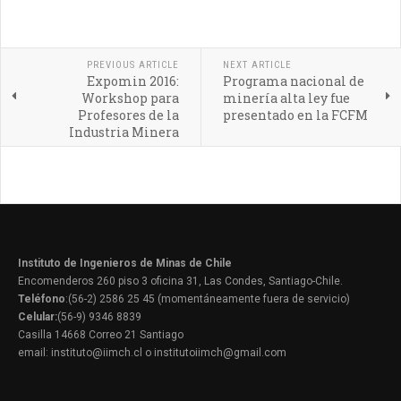
PREVIOUS ARTICLE
NEXT ARTICLE
Expomin 2016:
Programa nacional de
Workshop para
minería alta ley fue
Profesores de la
presentado en la FCFM
Industria Minera
Instituto de Ingenieros de Minas de Chile
Encomenderos 260 piso 3 oficina 31, Las Condes, Santiago-Chile.
Teléfono
:(56-2) 2586 25 45 (momentáneamente fuera de servicio)
Celular:
(56-9) 9346 8839
Casilla 14668 Correo 21 Santiago
email: instituto@iimch.cl o institutoiimch@gmail.com