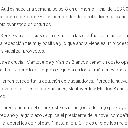
Audley hace una semana se selló en un monto inicial de US$ 30
el precio del cobre y si el comprador desarrolla diversos plan
abía avanzado en estudios.
acKenzie viajó a inicios de la semana a las dos faenas mineras pa
la recepción fue muy positiva y lo que ahora viene es un proceso
y viabilizar proyectos.
s es crucial. Mantoverde y Mantos Blancos tienen un costo opera
r libra- y por ello, el negocio se juega en lograr márgenes ope
riamente, recortar la dotación de trabajadores. Porque la nuev
Conozco mucho estas operaciones, Mantoverde y Mantos Blanco
ade.
l precio actual del cobre, este es un negocio de largo plazo y
ediano y largo plazo", explica el presidente de la novel compa
 ni la laboral les complican. "Hasta ahora Chile es uno de los mej