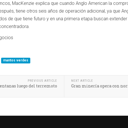
ncos, MacKenzie explica que cuando Anglo American la compró
espués, tiene otros seis años de operación adicional, ya que A
s de que tiene futuro y en una primera etapa buscan extender la 
 concentradora.
gocios
mantos verdes
PREVIOUS ARTICLE
NEXT ARTICLE
Ventanas luego del terremoto
Gran minería opera con nor