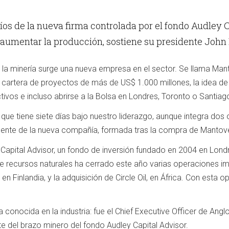
íos de la nueva firma controlada por el fondo Audley C
 aumentar la producción, sostiene su presidente Joh
e la minería surge una nueva empresa en el sector. Se llama Man
cartera de proyectos de más de US$ 1.000 millones, la idea de 
ctivos e incluso abrirse a la Bolsa en Londres, Toronto o Santiag
ue tiene siete días bajo nuestro liderazgo, aunque integra dos 
ente de la nueva compañía, formada tras la compra de Mantov
Capital Advisor, un fondo de inversión fundado en 2004 en Lon
e recursos naturales ha cerrado este año varias operaciones im
n Finlandia, y la adquisición de Circle Oil, en África. Con esta
 conocida en la industria: fue el Chief Executive Officer de Ang
 del brazo minero del fondo Audley Capital Advisor.