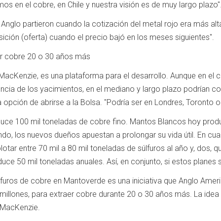
 en el cobre, en Chile y nuestra visión es de muy largo plazo"
nglo partieron cuando la cotización del metal rojo era más alta,
ción (oferta) cuando el precio bajó en los meses siguientes".
er cobre 20 o 30 años más
acKenzie, es una plataforma para el desarrollo. Aunque en el c
iencia de los yacimientos, en el mediano y largo plazo podrían co
 la opción de abrirse a la Bolsa. "Podría ser en Londres, Toronto
ce 100 mil toneladas de cobre fino. Mantos Blancos hoy produ
do, los nuevos dueños apuestan a prolongar su vida útil. En cu
otar entre 70 mil a 80 mil toneladas de súlfuros al año y, dos, qu
uce 50 mil toneladas anuales. Así, en conjunto, si estos planes s
úlfuros de cobre en Mantoverde es una iniciativa que Anglo Amer
millones, para extraer cobre durante 20 o 30 años más. La idea es
 MacKenzie.