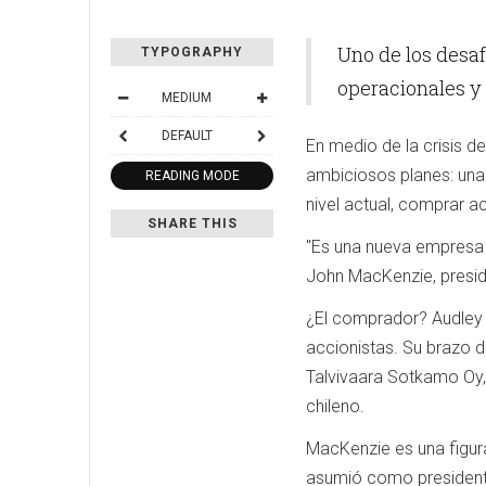
Uno de los desaf
TYPOGRAPHY
operacionales y
MEDIUM
DEFAULT
En medio de la crisis d
ambiciosos planes: una 
READING MODE
nivel actual, comprar a
SHARE THIS
"Es una nueva empresa q
John MacKenzie, presid
¿El comprador? Audley 
accionistas. Su brazo d
Talvivaara Sotkamo Oy, e
chileno.
MacKenzie es una figura
asumió como presidente