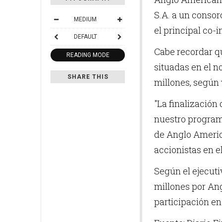
S.A. a un consor
MEDIUM
el principal co-i
DEFAULT
Cabe recordar q
READING MODE
situadas en el n
SHARE THIS
millones, según 
"La finalización
nuestro programa
de Anglo America
accionistas en e
Según el ejecuti
millones por Ang
participación en