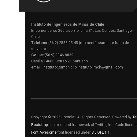
Instituto de Ingenieros de Minas de Chile
Encomenderos 260 piso 3 oficina 31, Las Condes, Santiago-
Chile.
Teléfono
:(56-2) 2586 25 45 (momentáneamente fuera de
servicio)
Celular:
(56-9) 9346 8839
Casilla 14668 Correo 21 Santiago
email: instituto@iimch.cl o institutoiimch@gmail.com
Copyright © 2026 Joomla!. All Rights Reserved. Powered by
Te
Bootstrap
is a front-end framework of Twitter, Inc. Code licen
Font Awesome
font licensed under
SIL OFL 1.1
.