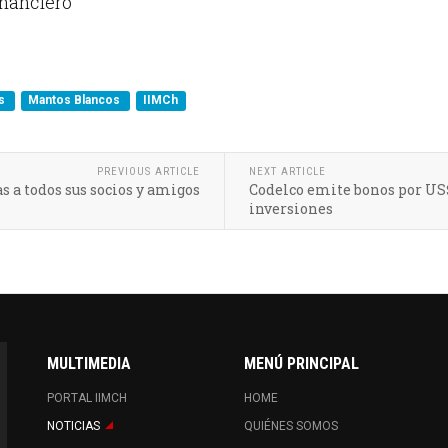
inanciero
as
Mantos Blancos
IIMCh
PREVIOUS ARTICLE
NEXT ARTICLE
as a todos sus socios y amigos
Codelco emite bonos por US$
inversiones
MULTIMEDIA
MENÚ PRINCIPAL
PORTAL IIMCH
HOME
NOTICIAS
QUIÉNES SOMOS