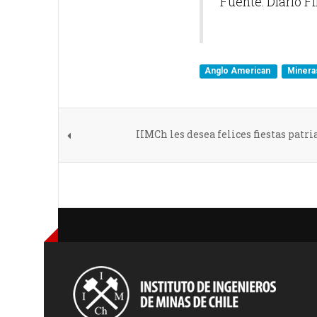
Fuente: Diario F
Anglo American
Miner
IIMCh les desea felices fiestas patri