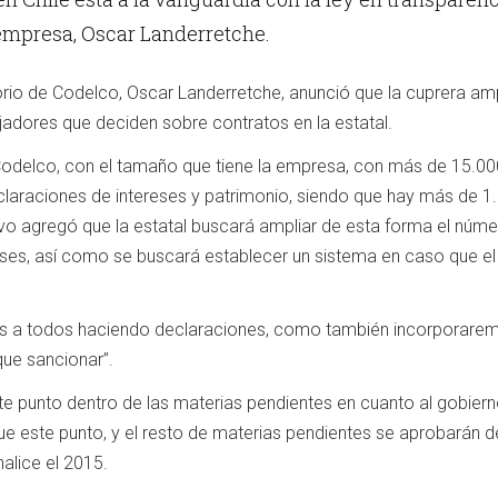
 empresa, Oscar Landerretche.
torio de Codelco, Oscar Landerretche, anunció que la cuprera am
ajadores que deciden sobre contratos en la estatal.
delco, con el tamaño que tiene la empresa, con más de 15.000
araciones de intereses y patrimonio, siendo que hay más de 1.5
tivo agregó que la estatal buscará ampliar de esta forma el nú
eses, así como se buscará establecer un sistema en caso que el
s a todos haciendo declaraciones, como también incorporaremos 
que sancionar”.
te punto dentro de las materias pendientes en cuanto al gobiern
ue este punto, y el resto de materias pendientes se aprobarán 
alice el 2015.