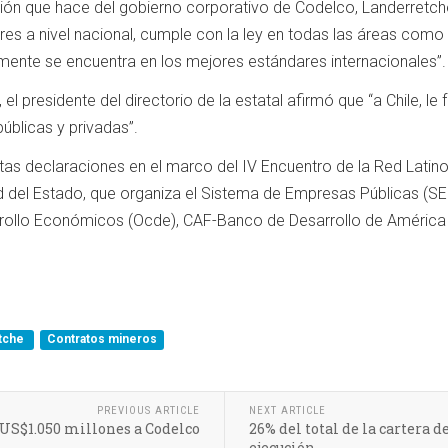
ión que hace del gobierno corporativo de Codelco, Landerretch
es a nivel nacional, cumple con la ley en todas las áreas como tr
mente se encuentra en los mejores estándares internacionales”.
 el presidente del directorio de la estatal afirmó que “a Chile, le
úblicas y privadas”.
stas declaraciones en el marco del IV Encuentro de la Red Lati
del Estado, que organiza el Sistema de Empresas Públicas (SEP,
rollo Económicos (Ocde), CAF-Banco de Desarrollo de América L
etche
Contratos mineros
PREVIOUS ARTICLE
NEXT ARTICLE
 US$1.050 millones a Codelco
26% del total de la cartera 
ejecución