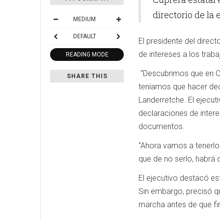
directorio de la
MEDIUM
DEFAULT
El presidente del direc
de intereses a los trab
READING MODE
“Descubrimos que en Co
SHARE THIS
teníamos que hacer decl
Landerretche. El ejecu
declaraciones de inter
documentos.
“Ahora vamos a tenerlo
que de no serlo, habrá 
El ejecutivo destacó es
Sin embargo, precisó q
marcha antes de que fin