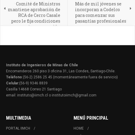
Comité de Ministros
Más de mil jóvenes se
mantiene aprobación de
incorporan a Codelco
RCA de Cerro Casale
para comenzar sus
pero le fija condiciones
pasantías profesionales
previas a operación
Instituto de Ingenieros de Minas de Chile
Encomenderos 260 piso 3 oficina 31, Las Condes, Santiago-Chile.
Teléfono
:(56-2) 2586 25 45 (momentáneamente fuera de servicio)
Celular:
(56-9) 9346 8839
Casilla 14668 Correo 21 Santiago
email: instituto@iimch.cl o institutoiimch@gmail.com
MULTIMEDIA
MENÚ PRINCIPAL
PORTAL IIMCH
HOME