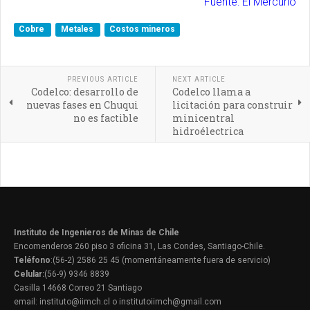
Fuente: El Mercurio
Cobre
Metales
Costos mineros
PREVIOUS ARTICLE
NEXT ARTICLE
Codelco: desarrollo de
Codelco llama a
nuevas fases en Chuqui
licitación para construir
no es factible
minicentral
hidroélectrica
Instituto de Ingenieros de Minas de Chile
Encomenderos 260 piso 3 oficina 31, Las Condes, Santiago-Chile.
Teléfono
:(56-2) 2586 25 45 (momentáneamente fuera de servicio)
Celular:
(56-9) 9346 8839
Casilla 14668 Correo 21 Santiago
email: instituto@iimch.cl o institutoiimch@gmail.com