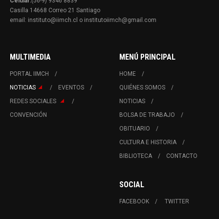
Celular:
(56-9) 9346 8839
Casilla 14668 Correo 21 Santiago
email: instituto@iimch.cl o institutoiimch@gmail.com
MULTIMEDIA
MENÚ PRINCIPAL
PORTAL IIMCH
HOME
NOTICIAS
EVENTOS
QUIÉNES SOMOS
REDES SOCIALES
NOTICIAS
CONVENCIÓN
BOLSA DE TRABAJO
OBITUARIO
CULTURA E HISTORIA
BIBLIOTECA
CONTACTO
SOCIAL
FACEBOOK
TWITTER