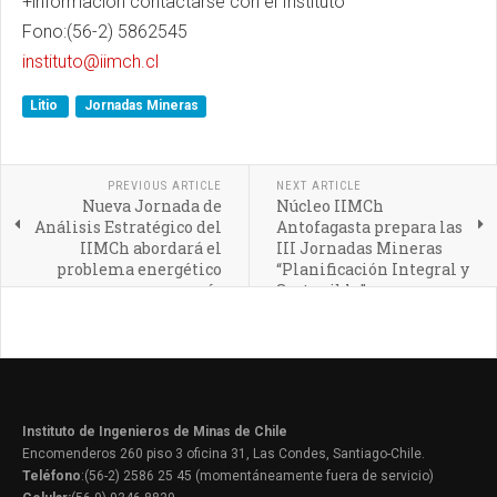
+información contactarse con el Instituto
Fono:(56-2) 5862545
instituto@iimch.cl
Litio
Jornadas Mineras
PREVIOUS ARTICLE
NEXT ARTICLE
Nueva Jornada de
Núcleo IIMCh
Análisis Estratégico del
Antofagasta prepara las
IIMCh abordará el
III Jornadas Mineras
problema energético
“Planificación Integral y
país
Sostenible”
Instituto de Ingenieros de Minas de Chile
Encomenderos 260 piso 3 oficina 31, Las Condes, Santiago-Chile.
Teléfono
:(56-2) 2586 25 45 (momentáneamente fuera de servicio)