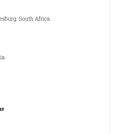
sburg. South Africa.
ia.
as