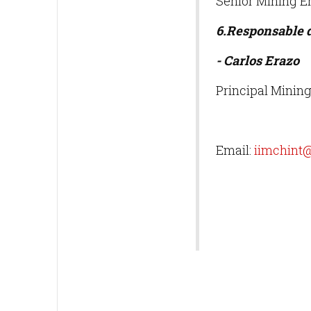
Senior Mining En
6.Responsable d
- Carlos Erazo
Principal Mining 
Email:
iimchint