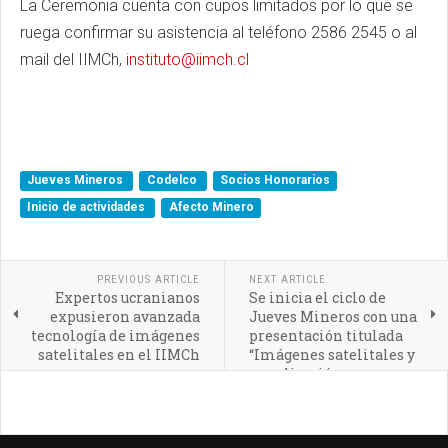
La Ceremonia cuenta con cupos limitados por lo que se
ruega confirmar su asistencia al teléfono 2586 2545 o al
mail del IIMCh,
instituto@iimch.cl
Jueves Mineros
Codelco
Socios Honorarios
Inicio de actividades
Afecto Minero
PREVIOUS ARTICLE
NEXT ARTICLE
Expertos ucranianos
Se inicia el ciclo de
expusieron avanzada
Jueves Mineros con una
tecnología de imágenes
presentación titulada
satelitales en el IIMCh
“Imágenes satelitales y
su aplicación en
diferentes sectores
económicos de Chile”