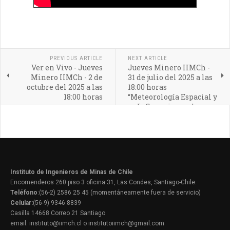
PREVIOUS ARTICLE
NEXT ARTICLE
Ver en Vivo - Jueves
Jueves Minero IIMCh -
Minero IIMCh - 2 de
31 de julio del 2025 a las
octubre del 2025 a las
18:00 horas
18:00 horas
“Meteorología Espacial y
su Influencia en el
Sector Minero”
Instituto de Ingenieros de Minas de Chile
Encomenderos 260 piso 3 oficina 31, Las Condes, Santiago-Chile.
Teléfono
:(56-2) 2586 25 45 (momentáneamente fuera de servicio)
Celular:
(56-9) 9346 8839
Casilla 14668 Correo 21 Santiago
email: instituto@iimch.cl o institutoiimch@gmail.com