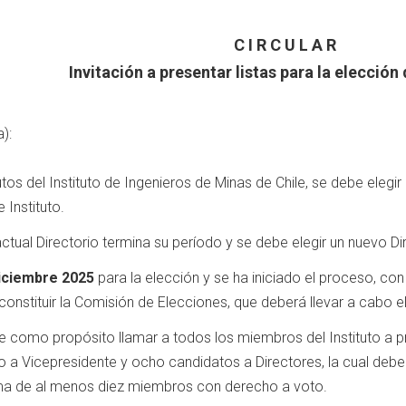
C I R C U L A R
Invitación a presentar listas para la elección
):
os del Instituto de Ingenieros de Minas de Chile, se debe elegir 
 Instituto.
actual Directorio termina su período y se debe elegir un nuevo Di
iciembre 2025
para la elección y se ha iniciado el proceso, con
onstituir la Comisión de Elecciones, que deberá llevar a cabo e
 como propósito llamar a todos los miembros del Instituto a pre
o a Vicepresidente y ocho candidatos a Directores, la cual deber
rma de al menos diez miembros con derecho a voto.