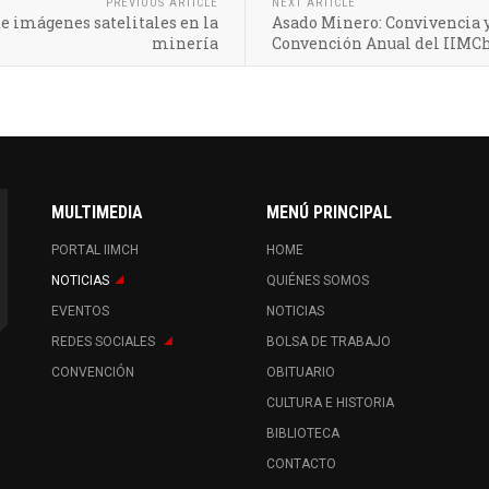
PREVIOUS ARTICLE
NEXT ARTICLE
e imágenes satelitales en la
Asado Minero: Convivencia y
minería
Convención Anual del IIMC
MULTIMEDIA
MENÚ PRINCIPAL
PORTAL IIMCH
HOME
NOTICIAS
QUIÉNES SOMOS
EVENTOS
NOTICIAS
REDES SOCIALES
BOLSA DE TRABAJO
CONVENCIÓN
OBITUARIO
CULTURA E HISTORIA
BIBLIOTECA
CONTACTO