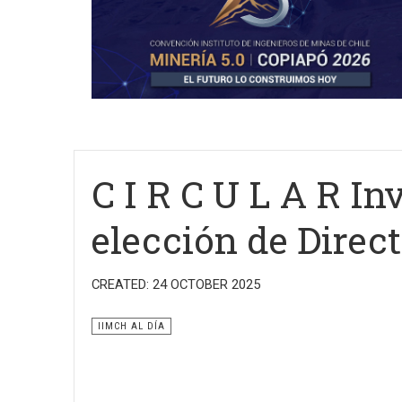
C I R C U L A R In
elección de Direct
CREATED: 24 OCTOBER 2025
IIMCH AL DÍA