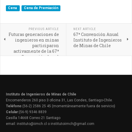
Cena
Cena de Premiación
PREVIOUS ARTICLE
NEXT ARTICLE
Futuras generaciones de
67ª Convención Anual
ingenieros en minas
Instituto de Ingenieros
participaron
de Minas de Chile
activamente de la 67ª
Convención Anual
IIMCh
Instituto de Ingenieros de Minas de Chile
Encomenderos 260 piso 3 oficina 31, Las Condes, Santiago-Chile.
Teléfono
:(56-2) 2586 25 45 (momentáneamente fuera de servicio)
Celular:
(56-9) 9346 8839
Casilla 14668 Correo 21 Santiago
email: instituto@iimch.cl o institutoiimch@gmail.com