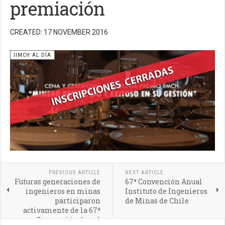
premiación
CREATED: 17 NOVEMBER 2016
IIMCH AL DÍA
PREVIOUS ARTICLE
NEXT ARTICLE
Futuras generaciones de
67ª Convención Anual
ingenieros en minas
Instituto de Ingenieros
participaron
de Minas de Chile
activamente de la 67ª
Convención Anual