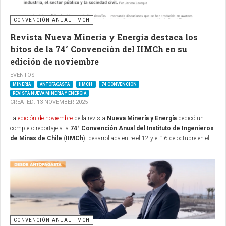
CONVENCIÓN ANUAL IIMCH
Revista Nueva Minería y Energía destaca los
hitos de la 74° Convención del IIMCh en su
edición de noviembre
EVENTOS
MINERÍA
ANTOFAGASTA
IIMCH
74 CONVENCIÓN
REVISTA NUEVA MINERÍA Y ENERGÍA
CREATED: 13 NOVEMBER 2025
La
edición de noviembre
de la revista
Nueva Minería y Energía
dedicó un
completo reportaje a la
74° Convención Anual del Instituto de Ingenieros
de Minas de Chile
(
IIMCh
), desarrollada entre el 12 y el 16 de octubre en el
Hotel Antofagasta
. El medio, que actúa como una de las plataformas
periodísticas más influyentes del sector, profundizó en los ejes conceptuales
del encuentro bajo el lema “Minería chilena: evolución, desafíos y futuro
sostenible”, y recogió la visión estratégica de actores clave, entre ellos el
chairman de la Convención y gerente general de
Minera Centinela
, Nicolás
Rivera.
En el artículo central, Nueva Minería y Energía destacó la relevancia histórica
CONVENCIÓN ANUAL IIMCH
del evento como un punto de encuentro transversal entre la industria, la