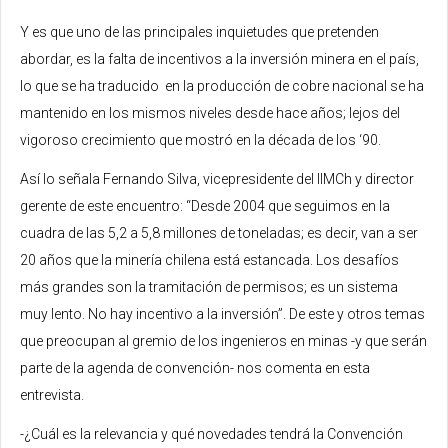
Y es que uno de las principales inquietudes que pretenden
abordar, es la falta de incentivos a la inversión minera en el país,
lo que se ha traducido en la producción de cobre nacional se ha
mantenido en los mismos niveles desde hace años; lejos del
vigoroso crecimiento que mostró en la década de los ‘90.
Así lo señala Fernando Silva, vicepresidente del IIMCh y director
gerente de este encuentro: “Desde 2004 que seguimos en la
cuadra de las 5,2 a 5,8 millones de toneladas; es decir, van a ser
20 años que la minería chilena está estancada. Los desafíos
más grandes son la tramitación de permisos; es un sistema
muy lento. No hay incentivo a la inversión”. De este y otros temas
que preocupan al gremio de los ingenieros en minas -y que serán
parte de la agenda de convención- nos comenta en esta
entrevista.
-¿Cuál es la relevancia y qué novedades tendrá la Convención