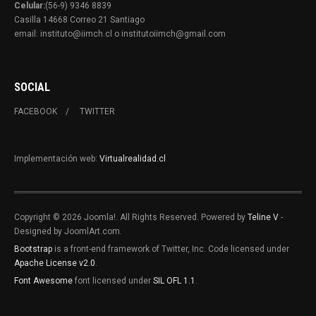
Celular:
(56-9) 9346 8839
Casilla 14668 Correo 21 Santiago
email: instituto@iimch.cl o institutoiimch@gmail.com
SOCIAL
FACEBOOK
TWITTER
Implementación web:
Virtualrealidad.cl
Copyright © 2026 Joomla!. All Rights Reserved. Powered by
Teline V
-
Designed by JoomlArt.com.
Bootstrap
is a front-end framework of Twitter, Inc. Code licensed under
Apache License v2.0
.
Font Awesome
font licensed under
SIL OFL 1.1
.