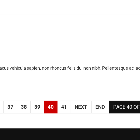
acus vehicula sapien, non rhoncus felis dui non nibh. Pellentesque ac lacu
37
38
39
40
41
NEXT
END
PAGE 40 OF