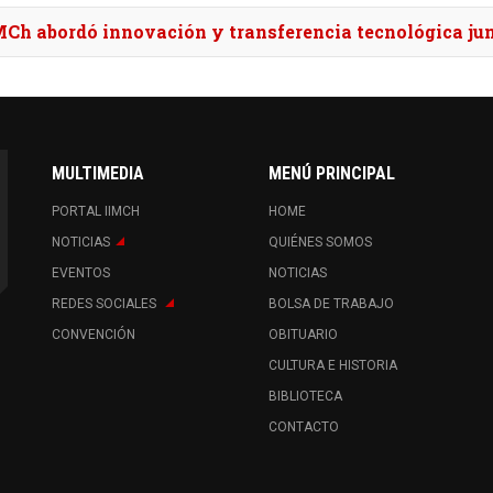
MCh abordó innovación y transferencia tecnológica jun
MULTIMEDIA
MENÚ PRINCIPAL
PORTAL IIMCH
HOME
NOTICIAS
QUIÉNES SOMOS
EVENTOS
NOTICIAS
REDES SOCIALES
BOLSA DE TRABAJO
CONVENCIÓN
OBITUARIO
CULTURA E HISTORIA
BIBLIOTECA
CONTACTO