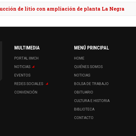
cción de litio con ampliación de planta La Negra
MULTIMEDIA
MENÚ PRINCIPAL
PORTAL IIMCH
HOME
NOTICIAS
QUIÉNES SOMOS
EVENTOS
NOTICIAS
REDES SOCIALES
BOLSA DE TRABAJO
CONVENCIÓN
OBITUARIO
CULTURA E HISTORIA
BIBLIOTECA
CONTACTO