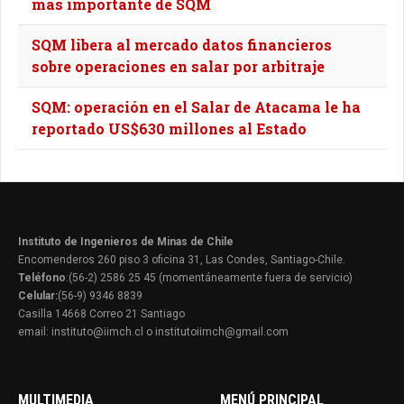
más importante de SQM
SQM libera al mercado datos financieros
sobre operaciones en salar por arbitraje
SQM: operación en el Salar de Atacama le ha
reportado US$630 millones al Estado
Instituto de Ingenieros de Minas de Chile
Encomenderos 260 piso 3 oficina 31, Las Condes, Santiago-Chile.
Teléfono
:(56-2) 2586 25 45 (momentáneamente fuera de servicio)
Celular:
(56-9) 9346 8839
Casilla 14668 Correo 21 Santiago
email: instituto@iimch.cl o institutoiimch@gmail.com
MULTIMEDIA
MENÚ PRINCIPAL