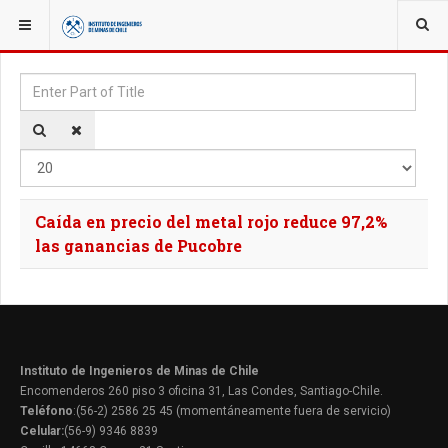
YOU ARE HERE:
TAGS
Enter Part of Title
Disp
Caída en precio del metal rojo reduce 97,2%
las ganancias de Pucobre
Instituto de Ingenieros de Minas de Chile
Encomenderos 260 piso 3 oficina 31, Las Condes, Santiago-Chile.
Teléfono
:(56-2) 2586 25 45 (momentáneamente fuera de servicio)
Celular:
(56-9) 9346 8839