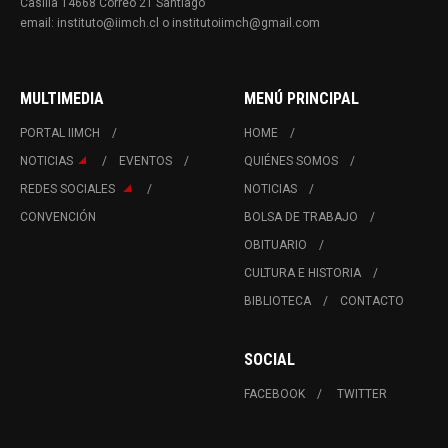
Casilla 14668 Correo 21 Santiago
email: instituto@iimch.cl o institutoiimch@gmail.com
MULTIMEDIA
MENÚ PRINCIPAL
PORTAL IIMCH
HOME
NOTICIAS
EVENTOS
QUIÉNES SOMOS
REDES SOCIALES
NOTICIAS
CONVENCIÓN
BOLSA DE TRABAJO
OBITUARIO
CULTURA E HISTORIA
BIBLIOTECA
CONTACTO
SOCIAL
FACEBOOK
TWITTER